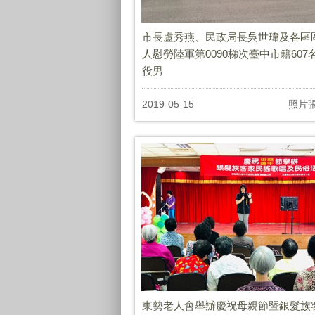
市長盧秀燕、民政局長吳世瑋及各區
人慰勞陸軍第0090梯次臺中市籍607
役男
2019-05-15
照片
東勢老人會舉辦慶祝母親節暨銀髮族