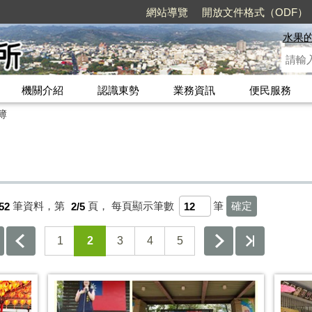
網站導覽
開放文件格式（ODF）
水果
機關介紹
認識東勢
業務資訊
便民服務
簿
52
筆資料，第
2/5
頁，
每頁顯示筆數
筆
1
2
3
4
5