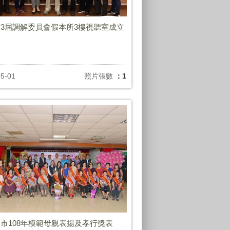
3屆調解委員會假本所3樓視聽室成立
05-01
照片張數
：1
市108年模範母親表揚及孝行獎表