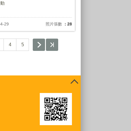
活動
04-29
照片張數
：28
4
5