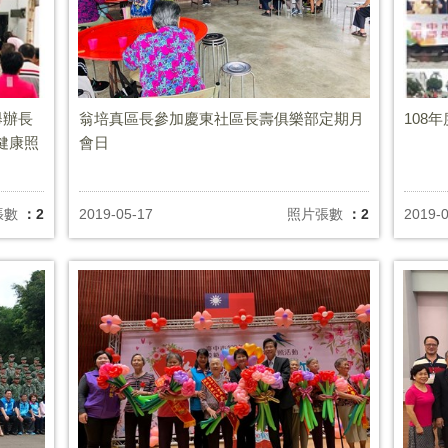
舉辦長
翁培真區長參加慶東社區長壽俱樂部定期月
108
健康照
會日
張數
：2
2019-05-17
照片張數
：2
2019-