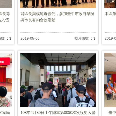
區長等
翁區長與模範母親們，參加臺中市政府舉辦
本區第
名入伍
與市長有約合照活動
張數
：3
2019-05-06
照片張數
：3
2019-
客家民
108年4月30日上午陸軍第0090梯次役男入營
「臺中