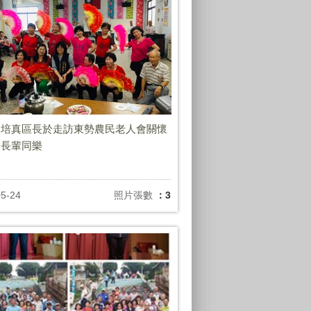
翁培真區長於走訪東勢農民老人會關懷
與長輩同樂
05-24
照片張數
：3