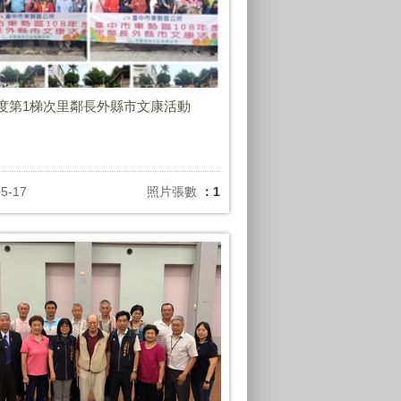
年度第1梯次里鄰長外縣市文康活動
05-17
照片張數
：1