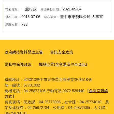
一般行政
2021-05-04
市府分類：
最後異動日期：
2015-07-06
臺中市東勢區公所‧人事室
發布日期：
發布單位：
738
點閱次數：
政府網站資料開放宣告
資訊安全政策
隱私權保護政策
機關位置(含交通及停車資訊)
機關地址：423013臺中市東勢區北興里豐勢路518號
統一編號：57701002
總機電話：04-25872106 行動電話:0972-539440 【
各科室聯絡
方式
】
傳真號碼：民政課：04-25773996，社會課：04-25774010，農
業及建設課：04-25872734，公用課：04-25872365，人文課：
04-25878610。