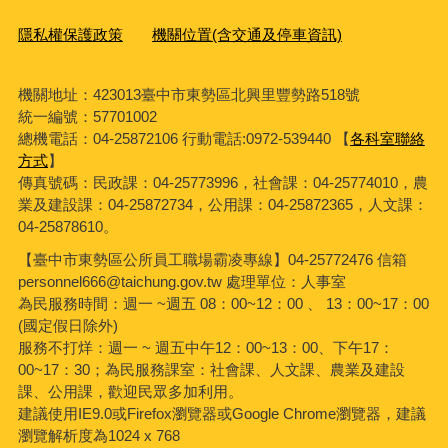
隱私權保護政策
機關位置(含交通及停車資訊)
機關地址：423013臺中市東勢區北興里豐勢路518號
統一編號：57701002
總機電話：04-25872106 行動電話:0972-539440 【
各科室聯絡
方式
】
傳真號碼：民政課：04-25773996，社會課：04-25774010，農
業及建設課：04-25872734，公用課：04-25872365，人文課：
04-25878610。
【臺中市東勢區公所員工職場霸凌專線】04-25772476 信箱
personnel666@taichung.gov.tw 處理單位：人事室
為民服務時間：週一 ~週五 08：00~12：00 、 13：00~17：00
(國定假日除外)
服務不打烊：週一 ~ 週五中午12：00~13：00、下午17：
00~17：30；為民服務課室：社會課、人文課、農業及建設
課、公用課，歡迎民眾多加利用。
建議使用IE9.0或Firefox瀏覽器或Google Chrome瀏覽器，建議
瀏覽解析度為1024 x 768