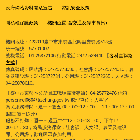
政府網站資料開放宣告
資訊安全政策
隱私權保護政策
機關位置(含交通及停車資訊)
機關地址：423013臺中市東勢區北興里豐勢路518號
統一編號：57701002
總機電話：04-25872106 行動電話:0972-539440 【
各科室聯絡
方式
】
傳真號碼：民政課：04-25773996，社會課：04-25774010，農
業及建設課：04-25872734，公用課：04-25872365，人文課：
04-25878610。
【臺中市東勢區公所員工職場霸凌專線】04-25772476 信箱
personnel666@taichung.gov.tw 處理單位：人事室
為民服務時間：週一 ~週五 08：00~12：00 、 13：00~17：00
(國定假日除外)
服務不打烊：週一 ~ 週五中午12：00~13：00、下午17：
00~17：30；為民服務課室：社會課、人文課、農業及建設
課、公用課，歡迎民眾多加利用。