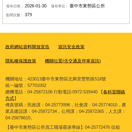
2026-01-30
臺中市東勢區公所
發布日期：
發布單位：
379
點閱次數：
政府網站資料開放宣告
資訊安全政策
隱私權保護政策
機關位置(含交通及停車資訊)
機關地址：423013臺中市東勢區北興里豐勢路518號
統一編號：57701002
總機電話：04-25872106 行動電話:0972-539440 【
各科室聯絡
方式
】
傳真號碼：民政課：04-25773996，社會課：04-25774010，農
業及建設課：04-25872734，公用課：04-25872365，人文課：
04-25878610。
【臺中市東勢區公所員工職場霸凌專線】04-25772476 信箱