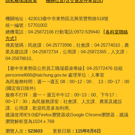
隱私權保護政策
機關位置(含交通及停車資訊)
機關地址：423013臺中市東勢區北興里豐勢路518號
統一編號：57701002
總機電話：04-25872106 行動電話:0972-539440 【
各科室聯絡
方式
】
傳真號碼：民政課：04-25773996，社會課：04-25774010，農
業及建設課：04-25872734，公用課：04-25872365，人文課：
04-25878610。
【臺中市東勢區公所員工職場霸凌專線】04-25772476 信箱
personnel666@taichung.gov.tw 處理單位：人事室
為民服務時間：週一 ~週五 08：00~12：00 、 13：00~17：00
(國定假日除外)
服務不打烊：週一 ~ 週五中午12：00~13：00、下午17：
00~17：30；為民服務課室：社會課、人文課、農業及建設
課、公用課，歡迎民眾多加利用。
建議使用IE9.0或Firefox瀏覽器或Google Chrome瀏覽器，建議
瀏覽解析度為1024 x 768
瀏覽人次
523603
更新日期
115年8月6日