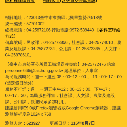
隱私權保護政策
機關位置(含交通及停車資訊)
機關地址：423013臺中市東勢區北興里豐勢路518號
統一編號：57701002
總機電話：04-25872106 行動電話:0972-539440 【
各科室聯絡
方式
】
傳真號碼：民政課：04-25773996，社會課：04-25774010，農
業及建設課：04-25872734，公用課：04-25872365，人文課：
04-25878610。
【臺中市東勢區公所員工職場霸凌專線】04-25772476 信箱
personnel666@taichung.gov.tw 處理單位：人事室
為民服務時間：週一 ~週五 08：00~12：00 、 13：00~17：00
(國定假日除外)
服務不打烊：週一 ~ 週五中午12：00~13：00、下午17：
00~17：30；為民服務課室：社會課、人文課、農業及建設
課、公用課，歡迎民眾多加利用。
建議使用IE9.0或Firefox瀏覽器或Google Chrome瀏覽器，建議
瀏覽解析度為1024 x 768
瀏覽人次
523927
更新日期
115年8月7日