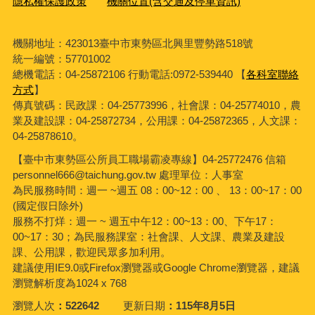
隱私權保護政策
機關位置(含交通及停車資訊)
機關地址：423013臺中市東勢區北興里豐勢路518號
統一編號：57701002
總機電話：04-25872106 行動電話:0972-539440 【
各科室聯絡
方式
】
傳真號碼：民政課：04-25773996，社會課：04-25774010，農
業及建設課：04-25872734，公用課：04-25872365，人文課：
04-25878610。
【臺中市東勢區公所員工職場霸凌專線】04-25772476 信箱
personnel666@taichung.gov.tw 處理單位：人事室
為民服務時間：週一 ~週五 08：00~12：00 、 13：00~17：00
(國定假日除外)
服務不打烊：週一 ~ 週五中午12：00~13：00、下午17：
00~17：30；為民服務課室：社會課、人文課、農業及建設
課、公用課，歡迎民眾多加利用。
建議使用IE9.0或Firefox瀏覽器或Google Chrome瀏覽器，建議
瀏覽解析度為1024 x 768
瀏覽人次
522642
更新日期
115年8月5日