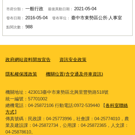
一般行政
2021-05-04
市府分類：
最後異動日期：
2016-05-04
臺中市東勢區公所‧人事室
發布日期：
發布單位：
988
點閱次數：
政府網站資料開放宣告
資訊安全政策
隱私權保護政策
機關位置(含交通及停車資訊)
機關地址：423013臺中市東勢區北興里豐勢路518號
統一編號：57701002
總機電話：04-25872106 行動電話:0972-539440 【
各科室聯絡
方式
】
傳真號碼：民政課：04-25773996，社會課：04-25774010，農
業及建設課：04-25872734，公用課：04-25872365，人文課：
04-25878610。