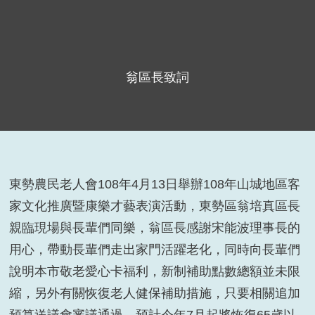
翁區長致詞
東勢農民老人會
108
年
4
月
13
日舉辦
108
年山城地區客
家文化推廣暨康樂才藝表演活動，東勢區翁培真區長
親臨現場與長輩們同樂，翁區長感謝宋能波理事長的
用心，帶動長輩們走出家門活躍老化，同時向長輩們
說明本市敬老愛心卡福利，新制補助點數總額並未限
縮，另外有關恢復老人健保補助措施，只要相關追加