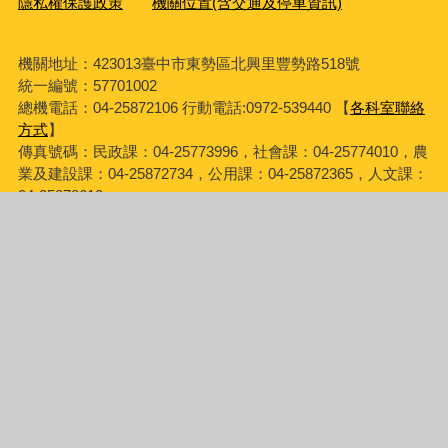
隱私權保護政策
機關位置(含交通及停車資訊)
機關地址：423013臺中市東勢區北興里豐勢路518號
統一編號：57701002
總機電話：04-25872106 行動電話:0972-539440 【
各科室聯絡
方式
】
傳真號碼：民政課：04-25773996，社會課：04-25774010，農
業及建設課：04-25872734，公用課：04-25872365，人文課：
04-25878610。
【臺中市東勢區公所員工職場霸凌專線】04-25772476 信箱
personnel666@taichung.gov.tw 處理單位：人事室
為民服務時間：週一 ~週五 08：00~12：00 、 13：00~17：00
(國定假日除外)
服務不打烊：週一 ~ 週五中午12：00~13：00、下午17：
00~17：30；為民服務課室：社會課、人文課、農業及建設
課、公用課，歡迎民眾多加利用。
建議使用IE9.0或Firefox瀏覽器或Google Chrome瀏覽器，建議
瀏覽解析度為1024 x 768
瀏覽人次
523266
更新日期
115年8月5日