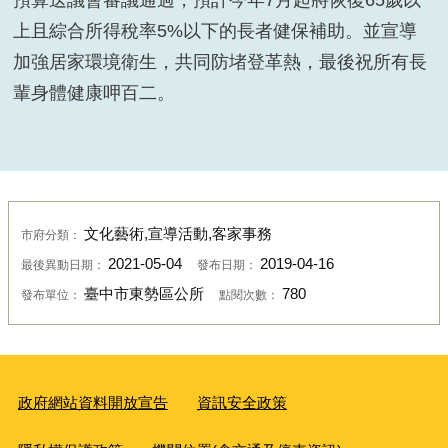
預算送議會審議通過，預計今年
7
月起將恢復
65
歲以
上且綜合所得稅率
5%
以下的長者健保補助。並宣導
加強居家環境衛生，共同防堵登革熱，最後祝所有長
輩身體健康呷百二。
文化藝術,宣導活動,客家事務
市府分類：
2021-05-04
2019-04-16
最後異動日期：
發布日期：
臺中市東勢區公所
780
發布單位：
點閱次數：
政府網站資料開放宣告
資訊安全政策