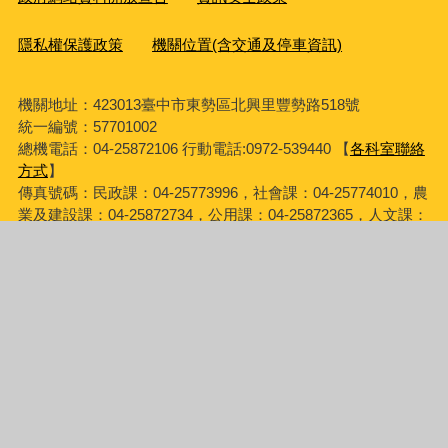
隱私權保護政策
機關位置(含交通及停車資訊)
機關地址：423013臺中市東勢區北興里豐勢路518號
統一編號：57701002
總機電話：04-25872106 行動電話:0972-539440 【
各科室聯絡
方式
】
傳真號碼：民政課：04-25773996，社會課：04-25774010，農
業及建設課：04-25872734，公用課：04-25872365，人文課：
04-25878610。
【臺中市東勢區公所員工職場霸凌專線】04-25772476 信箱
personnel666@taichung.gov.tw 處理單位：人事室
為民服務時間：週一 ~週五 08：00~12：00 、 13：00~17：00
(國定假日除外)
服務不打烊：週一 ~ 週五中午12：00~13：00、下午17：
00~17：30；為民服務課室：社會課、人文課、農業及建設
課、公用課，歡迎民眾多加利用。
建議使用IE9.0或Firefox瀏覽器或Google Chrome瀏覽器，建議
瀏覽解析度為1024 x 768