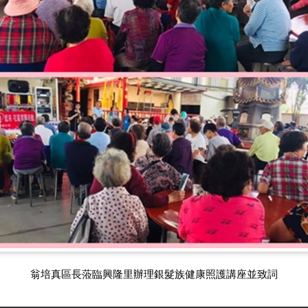
翁培真區長蒞臨興隆里辦理銀髮族健康照護講座並致詞