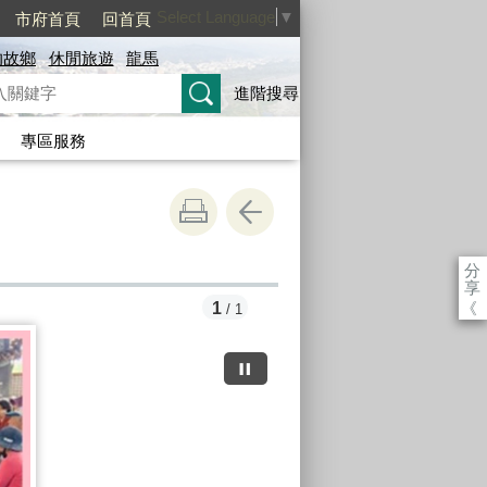
Select Language
▼
市府首頁
回首頁
的故鄉
休閒旅遊
龍馬
進階搜尋
專區服務
分
享
《
1
/ 1