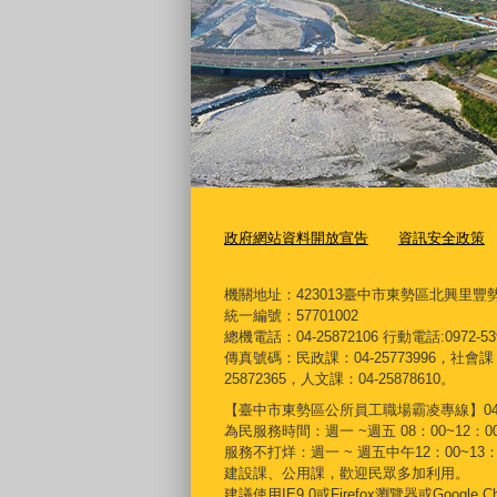
政府網站資料開放宣告
資訊安全政策
機關地址：423013臺中市東勢區北興里豐勢
統一編號：57701002
總機電話：04-25872106 行動電話:0972-53
傳真號碼：民政課：04-25773996，社會課：0
25872365，人文課：04-25878610。
【臺中市東勢區公所員工職場霸凌專線】04-257724
為民服務時間：週一 ~週五 08：00~12：00 
服務不打烊：週一 ~ 週五中午12：00~1
建設課、公用課，歡迎民眾多加利用。
建議使用IE9.0或Firefox瀏覽器或Google