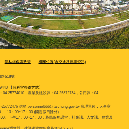
隱私權保護政策
機關位置(含交通及停車資訊)
路518號
9440 【
各科室聯絡方式
】
4-25774010，農業及建設課：04-25872734，公用課：04-
76 信箱 personnel666@taichung.gov.tw 處理單位：人事室
、 13：00~17：00 (國定假日除外)
3：00、下午17：00~17：30；為民服務課室：社會課、人文課、農業及
 Chrome瀏覽器，建議瀏覽解析度為1024 x 768