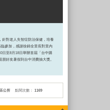
，針對老人失智症防治保健，培養
蒞臨參加，感謝徐錦全里長對里內
10
日至
8
月
18
日舉辦首屆「台中購
親朋好友暑假到台中消費抽大獎。
區公所
點閱次數：
1169