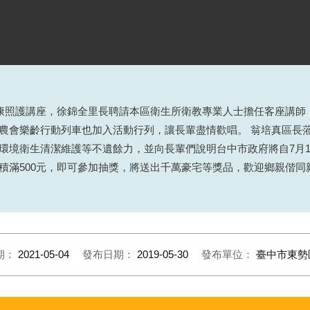
康照護講座，徐錦全里長聘請本區衛生所衛教專業人士擔任客座講師
農會樂齡行動列車也加入活動行列，讓長輩盡情歡唱。 翁培真區長
環境衛生清潔維護等不遺餘力，並向長輩們說明台中市政府將自
7
月
積滿
500
元，即可參加抽獎，將送出千萬豪宅等獎品，歡迎鄉親偕同
期：
2021-05-04
發布日期：
2019-05-30
發布單位：
臺中市東勢