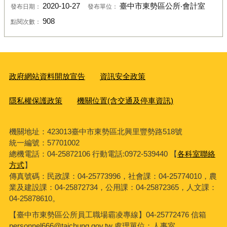
2020-10-27
臺中市東勢區公所‧會計室
發布日期：
發布單位：
908
點閱次數：
政府網站資料開放宣告
資訊安全政策
隱私權保護政策
機關位置(含交通及停車資訊)
機關地址：423013臺中市東勢區北興里豐勢路518號
統一編號：57701002
總機電話：04-25872106 行動電話:0972-539440 【
各科室聯絡
方式
】
傳真號碼：民政課：04-25773996，社會課：04-25774010，農
業及建設課：04-25872734，公用課：04-25872365，人文課：
04-25878610。
【臺中市東勢區公所員工職場霸凌專線】04-25772476 信箱
personnel666@taichung.gov.tw 處理單位：人事室