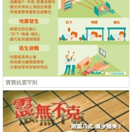
寶寶抗震守則