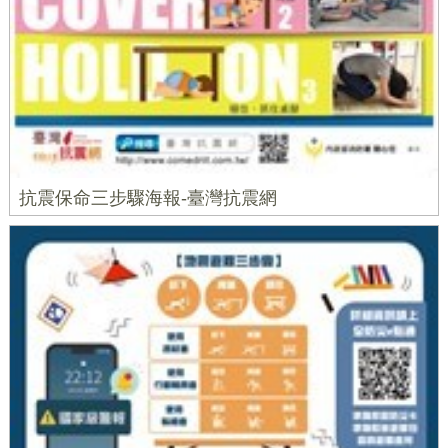
抗震保命三步驟海報-臺灣抗震網