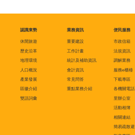
認識東勢
業務資訊
便民服務
休閒旅遊
重要建設
市政信箱
歷史沿革
工作計畫
法規資訊
地理環境
統計及補助資訊
調解業務
人口概況
會計資訊
服務e櫃檯
產業發展
常見問答
下載專區
區徽介紹
重點業務介紹
各機關電話
雙語詞彙
里辦公室
活動相簿
相關連結
簡易疏散避