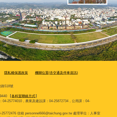
隱私權保護政策
機關位置(含交通及停車資訊)
路518號
9440 【
各科室聯絡方式
】
4-25774010，農業及建設課：04-25872734，公用課：04-
76 信箱 personnel666@taichung.gov.tw 處理單位：人事室