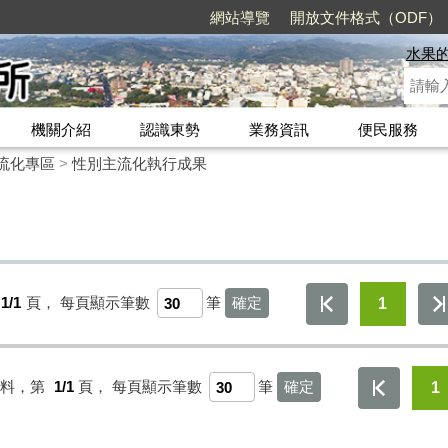
網站導覽
開放文件格式（ODF）
水果
機關介紹
認識東勢
業務資訊
便民服務
流化專區
>
性別主流化執行成果
1/1
頁，
每頁顯示筆數
筆
1
資料，第
1/1
頁，
每頁顯示筆數
筆
1